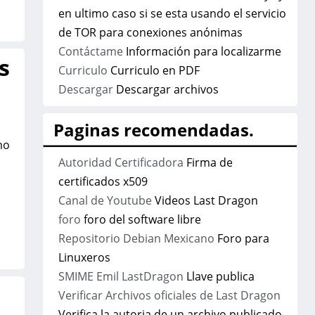
en ultimo caso si se esta usando el servicio
de TOR para conexiones anónimas
Contáctame
Información para localizarme
s
Curriculo
Curriculo en PDF
Descargar
Descargar archivos
Paginas recomendadas.
mo
Autoridad Certificadora
Firma de
certificados x509
Canal de Youtube
Videos Last Dragon
foro
foro del software libre
Repositorio Debian Mexicano
Foro para
Linuxeros
SMIME Emil LastDragon
Llave publica
Verificar Archivos oficiales de Last Dragon
Verifica la autoria de un archivo publicado