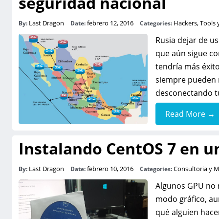
seguridad nacional
Last Dragon
febrero 12, 2016
Hackers, Tools 
By:
Date:
Categories:
Rusia dejar de u
que aún sigue co
tendría más éxit
siempre pueden m
desconectando t
Read More →
Instalando CentOS 7 en un
Last Dragon
febrero 10, 2016
Consultoria y 
By:
Date:
Categories:
Algunos GPU no m
modo gráfico, au
qué alguien hace