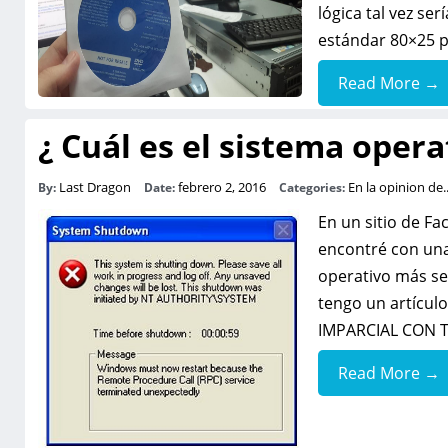
lógica tal vez se
estándar 80×25 p
Read More →
¿ Cuál es el sistema oper
Last Dragon
febrero 2, 2016
En la opinion de..
By:
Date:
Categories:
En un sitio de F
encontré con una
operativo más se
tengo un artícu
IMPARCIAL CON T
Read More →