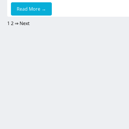
Read More →
1
2
⇒ Next