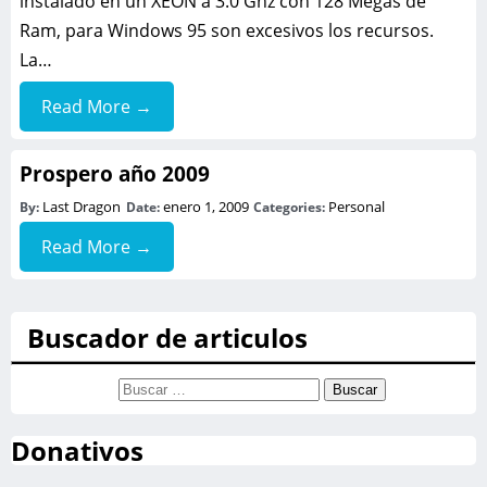
instalado en un XEON a 3.0 Ghz con 128 Megas de
Ram, para Windows 95 son excesivos los recursos.
La…
Read More →
Prospero año 2009
Last Dragon
enero 1, 2009
Personal
By:
Date:
Categories:
Read More →
Buscador de articulos
Buscar:
Donativos